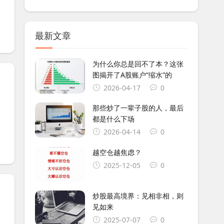
：
最新文章
为什么你总是回不了本？这张
图揭开了A股账户“缩水”的
2026-04-17
0
那些炒了一辈子股的人，最后
都是什么下场
2026-04-14
0
越空仓越焦虑？
2025-12-05
0
炒股最高境界：见相非相，则
见如来
2025-07-07
0