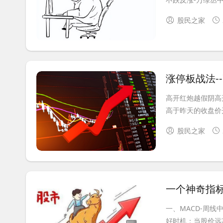
股民之家
涨停板战法-
高开红炮越假阴高
高于昨天的收盘价开
股民之家
一个神奇指
一、MACD-周线
好时机：当股价远离