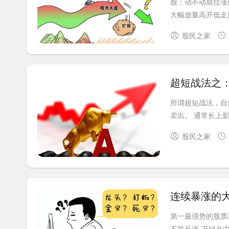
股：动不动就拉涨
大幅放量高开低走股
股民之家
超短战法之
所谓超短战法，自
卖出。 通常长上
股民之家
连续暴涨的
第一最强势的股票
不跌反涨-万绿丛中一