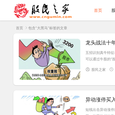
首页
首页
包含"大黑马"标签的文章
龙头战法十
五招识别真牛特征
可以通过牛股的“首
股民之家
异动涨停买
短线出击异动涨停