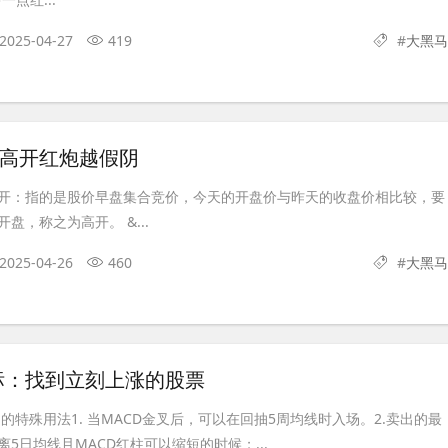
2025-04-27
419
#
大黑马
-高开红炮越假阴
开：指的是股价早盘集合竞价，今天的开盘价与昨天的收盘价相比较，要
盘，称之为高开。 &...
2025-04-26
460
#
大黑马
标：找到立刻上涨的股票
中的特殊用法1. 当MACD金叉后，可以在回抽5周均线时入场。2.卖出的最
5日均线且MACD红柱可以缩短的时候；...