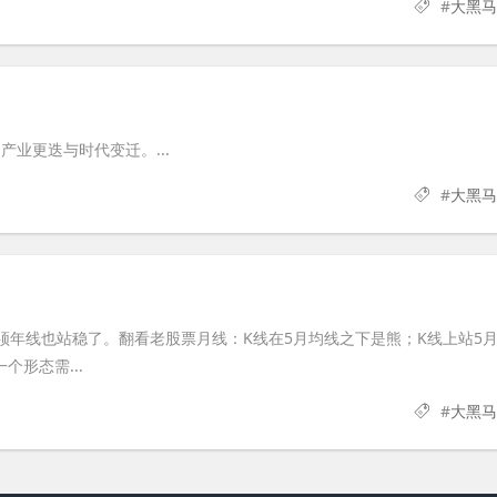
#
大黑马
业更迭与时代变迁。...
#
大黑马
须年线也站稳了。翻看老股票月线：K线在5月均线之下是熊；K线上站5
形态需...
#
大黑马