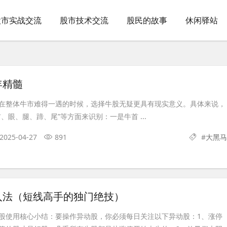
股市实战交流
股市技术交流
股民的故事
休闲驿站
年精髓
在整体牛市难得一遇的时候，选择牛股无疑更具有现实意义。具体来说，
、眼、腿、蹄、尾”等方面来识别：一是牛首 ...
2025-04-27
891
#
大黑马
入法（短线高手的独门绝技）
股使用核心小结：要操作异动股，你必须每日关注以下异动股：1、涨停