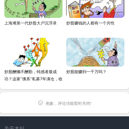
上海滩第一代炒股大户沉浮录
炒股赚钱的人都有一个共性
炒股酬懒不酬勤，钝感者最成
炒股能赚到一千万吗？
功？这家"佛系"私募7年满仓，收
益率碾压同行！如何做到的？
抱歉，评论功能暂时关闭!
关于本站